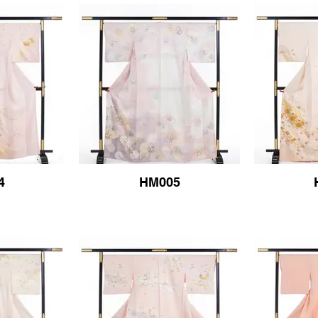
4
HM005