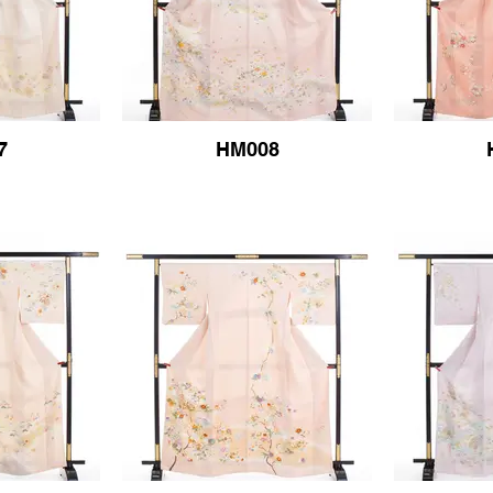
7
HM008