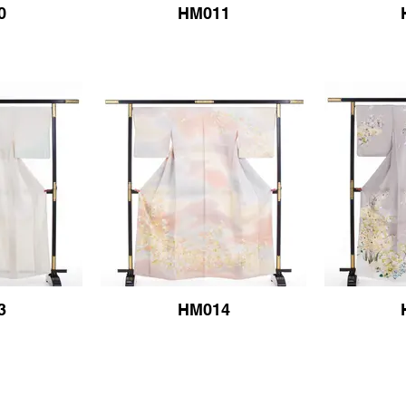
0
HM011
3
HM014