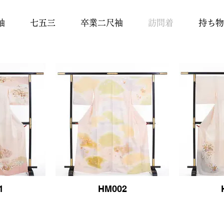
袖
七五三
卒業二尺袖
訪問着
持ち物
1
HM002